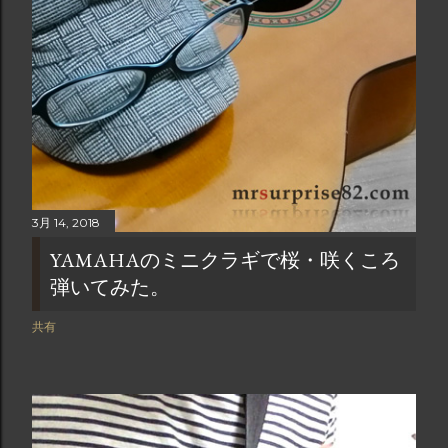
6月 25, 2018
ピッコロギター(IBANEZ EWP14)で押尾
さんのHARD RAIN弾いてみた。
共有
3月 14, 2018
YAMAHAのミニクラギで桜・咲くころ
弾いてみた。
共有