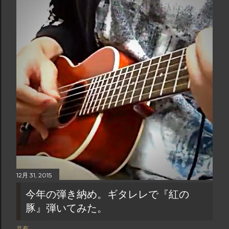
12月 31, 2015
今年の弾き納め。ギタレレで『紅の
豚』弾いてみた。
共有