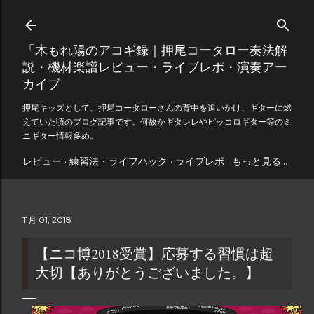
スキップしてメイン コンテンツに移動
「木もれ陽のアコギ録｜押尾コータロー奏法解
説・機材楽譜レビュー・ライブレポ・演奏アー
カイブ
押尾キッズとして、押尾コータローさんの背中を追いかけ、ギターに燃
えていた頃のブログ記事です。何故かギタレレやピッコロギター等のミ
ニギター情報多め。
レビュー
練習法・ライフハック
ライブレポ
もっと見る…
11月 01, 2018
【ニコ博2018受賞】応募する習慣は超
大切【ありがとうございました。】