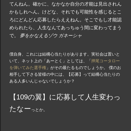
てんねん。確かに、なかなか自分の才能は見出されん
かもしれへん。けどな、それでも可能性を感じるとこ
ろにどんどん応募したらええねん。そこでもし才能認
められたら、人生なんてあっちゅう間に変わってまう
で。
夢をかなえるゾウ ガネーシャ
僕自身、これには結構心当たりがあります。実社会は置いと
いて、ネット上の「あーとく」としては、「
押尾コータロー
を弾いてみた選手権
」がその最たるものでしょうか。 僕のお
相手して下さる皆様の中には、
【応募】
って結構心当たりの
ある人多いんじゃないでしょうか？
【109の翼】に応募して人生変わっ
たなー
っとか。