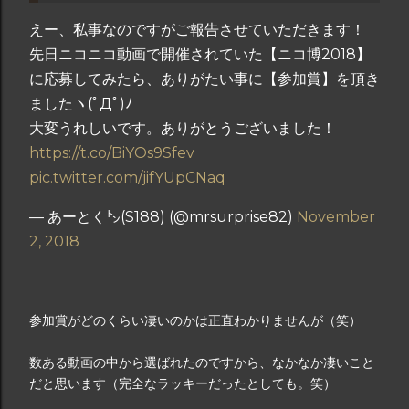
えー、私事なのですがご報告させていただきます！
先日ニコニコ動画で開催されていた【ニコ博2018】
に応募してみたら、ありがたい事に【参加賞】を頂き
ましたヽ(ﾟДﾟ)ﾉ
大変うれしいです。ありがとうございました！
https://t.co/BiYOs9Sfev
pic.twitter.com/jifYUpCNaq
— あーとく㌧(S188) (@mrsurprise82)
November
2, 2018
参加賞がどのくらい凄いのかは正直わかりませんが（笑）
数ある動画の中から選ばれたのですから、なかなか凄いこと
だと思います（完全なラッキーだったとしても。笑）