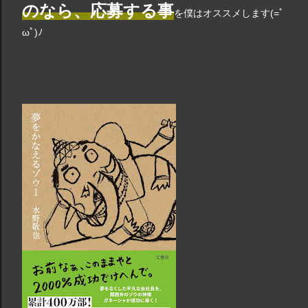
のなら、応募する事
を僕はオススメします(=ﾟ
ωﾟ)ﾉ