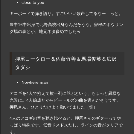
close to you
キーボードで弾き語り。すごいいい歌声してるなー！っと。
豊中16中出身で北野高校出身なんだそうな。曽根のボウリン
グ場の事とか、地元ネタ多めでしたｗ
押尾コータロー＆佐藤竹善＆馬場俊英＆広沢
タダシ
Nowhere man
アコギを4人で抱えて横一列に並ぶという、ちょっと異様な
光景に。4人編成だからビートルズの曲を選んだそうです。
押尾さん、ひとりだけよく動いてました（笑）
4人のアコギの音を聴き比べると、押尾さんのギターってや
っぱり特殊です。低音ドスドスだし、ラインの音がクリアで
す。