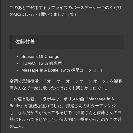
このあとで登場するサプライズのバースデーケーキのくだり
のMCはしっかり聞いてました（笑）
佐藤竹善
Seasons Of Change
HUMAN（with 観客席）
Message In A Bottle（with 押尾コータロー）
空調で意識復活。「オー オー オーッ オーッ オーッ」を観客
席みんなで一緒に歌ったのはとても楽しかったです。
「お塩と砂糖」コラボ再び。ポリスの曲『Message In A
Bottle』が強烈な迫力でした。押尾さんのギターアレンジ
も、なんだか力が入ってる感じで、押尾さんと佐藤さんの白
熱バトルって感じでした。個人的に一番良かったのがこの時
の二人。