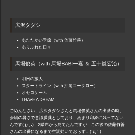
広沢タダシ
あたたかい季節（with 佐藤竹善）
ありふれた日々
馬場俊英（with 馬場BABI一嘉 ＆ 五十嵐宏治）
明日の旅人
スタートライン（with 押尾コータロー）
オセロゲーム
I HAVE A DREAM
ごめんなさい、広沢タダシさんと馬場俊英さんの出番の時、
会場の暑さで意識朦朧としており、あまり印象に残ってない
んです(ぉぃ) 2階席から見てたんですが、この後の佐藤竹善
さんの出番になるまで空調効いておらず…(´Д｀)