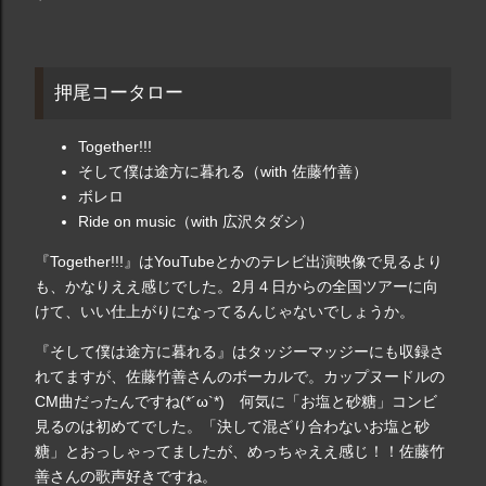
押尾コータロー
Together!!!
そして僕は途方に暮れる（with 佐藤竹善）
ボレロ
Ride on music（with 広沢タダシ）
『Together!!!』はYouTubeとかのテレビ出演映像で見るより
も、かなりええ感じでした。2月４日からの全国ツアーに向
けて、いい仕上がりになってるんじゃないでしょうか。
『そして僕は途方に暮れる』はタッジーマッジーにも収録さ
れてますが、佐藤竹善さんのボーカルで。カップヌードルの
CM曲だったんですね(*´ω`*) 何気に「お塩と砂糖」コンビ
見るのは初めてでした。「決して混ざり合わないお塩と砂
糖」とおっしゃってましたが、めっちゃええ感じ！！佐藤竹
善さんの歌声好きですね。