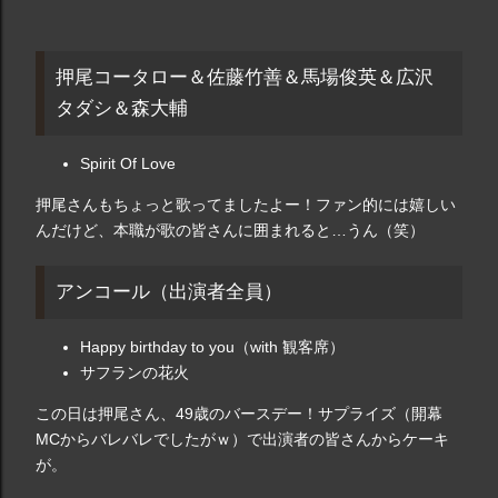
押尾コータロー＆佐藤竹善＆馬場俊英＆広沢
タダシ＆森大輔
Spirit Of Love
押尾さんもちょっと歌ってましたよー！ファン的には嬉しい
んだけど、本職が歌の皆さんに囲まれると…うん（笑）
アンコール（出演者全員）
Happy birthday to you（with 観客席）
サフランの花火
この日は押尾さん、49歳のバースデー！サプライズ（開幕
MCからバレバレでしたがｗ）で出演者の皆さんからケーキ
が。