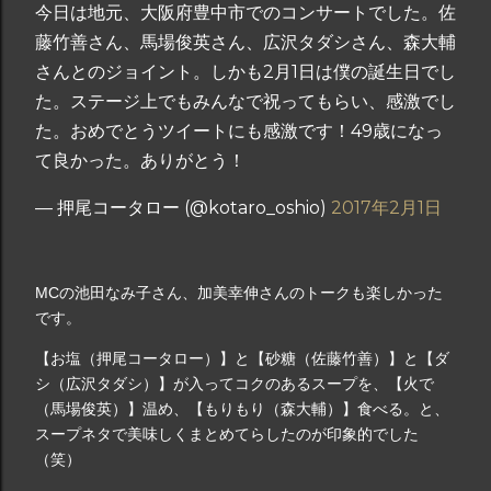
今日は地元、大阪府豊中市でのコンサートでした。佐
藤竹善さん、馬場俊英さん、広沢タダシさん、森大輔
さんとのジョイント。しかも2月1日は僕の誕生日でし
た。ステージ上でもみんなで祝ってもらい、感激でし
た。おめでとうツイートにも感激です！49歳になっ
て良かった。ありがとう！
— 押尾コータロー (@kotaro_oshio)
2017年2月1日
MCの池田なみ子さん、加美幸伸さんのトークも楽しかった
です。
【お塩（押尾コータロー）】と【砂糖（佐藤竹善）】と【ダ
シ（広沢タダシ）】が入ってコクのあるスープを、【火で
（馬場俊英）】温め、【もりもり（森大輔）】食べる。と、
スープネタで美味しくまとめてらしたのが印象的でした
（笑）